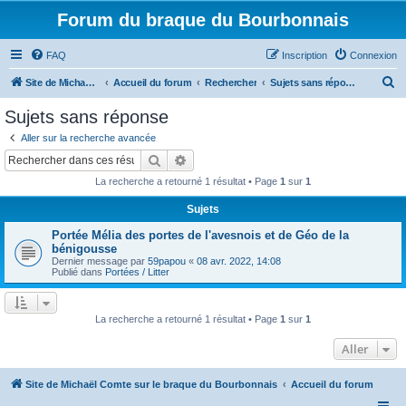
Forum du braque du Bourbonnais
FAQ
Inscription
Connexion
R
Site de Michaël Comte sur le braque du Bourbonnais
Accueil du forum
Rechercher
Sujets sans réponse
e
Sujets sans réponse
c
Aller sur la recherche avancée
h
Rechercher
Recherche avancée
e
La recherche a retourné 1 résultat • Page
1
sur
1
r
Sujets
c
Portée Mélia des portes de l'avesnois et de Géo de la
h
bénigousse
e
Dernier message par
59papou
«
08 avr. 2022, 14:08
Publié dans
Portées / Litter
r
La recherche a retourné 1 résultat • Page
1
sur
1
Aller
Site de Michaël Comte sur le braque du Bourbonnais
Accueil du forum