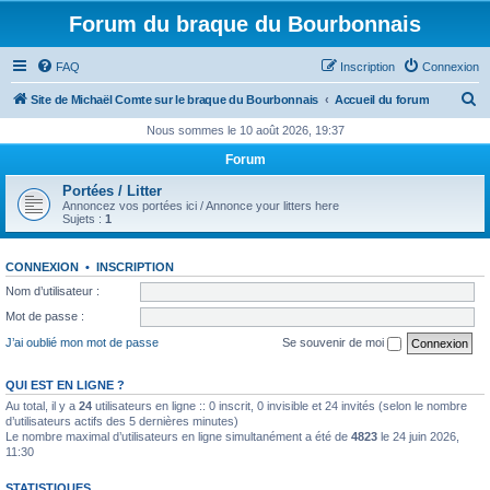
Forum du braque du Bourbonnais
FAQ
Inscription
Connexion
R
Site de Michaël Comte sur le braque du Bourbonnais
Accueil du forum
e
Nous sommes le 10 août 2026, 19:37
c
Forum
h
Portées / Litter
e
Annoncez vos portées ici / Annonce your litters here
Sujets :
1
r
c
CONNEXION
•
INSCRIPTION
h
Nom d’utilisateur :
e
Mot de passe :
r
J’ai oublié mon mot de passe
Se souvenir de moi
QUI EST EN LIGNE ?
Au total, il y a
24
utilisateurs en ligne :: 0 inscrit, 0 invisible et 24 invités (selon le nombre
d’utilisateurs actifs des 5 dernières minutes)
Le nombre maximal d’utilisateurs en ligne simultanément a été de
4823
le 24 juin 2026,
11:30
STATISTIQUES