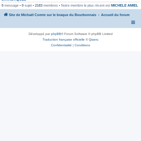
0
message •
0
sujet •
2183
membres • Notre membre le plus récent est
MICHELE AMIEL
Site de Michaël Comte sur le braque du Bourbonnais
Accueil du forum
Développé par
phpBB
® Forum Software © phpBB Limited
Traduction française officielle
©
Qiaeru
Confidentialité
|
Conditions